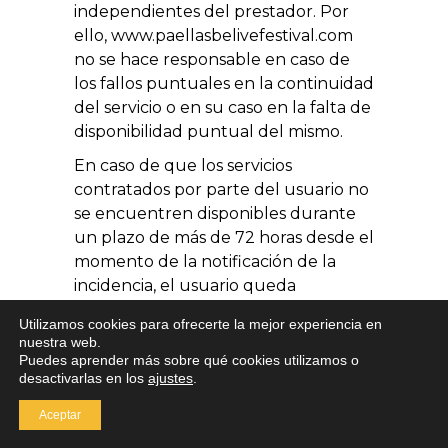
independientes del prestador. Por
ello, www.paellasbelivefestival.com
no se hace responsable en caso de
los fallos puntuales en la continuidad
del servicio o en su caso en la falta de
disponibilidad puntual del mismo.
En caso de que los servicios
contratados por parte del usuario no
se encuentren disponibles durante
un plazo de más de 72 horas desde el
momento de la notificación de la
incidencia, el usuario queda
facultado para solicitar al prestador la
Utilizamos cookies para ofrecerte la mejor experiencia en
rescisión del presente contrato y la
nuestra web.
devolución de las cantidades
Puedes aprender más sobre qué cookies utilizamos o
desactivarlas en los
ajustes
.
económicas correspondientes a los
servicios no disfrutados, que serán
Aceptar
debidamente reembolsadas a través